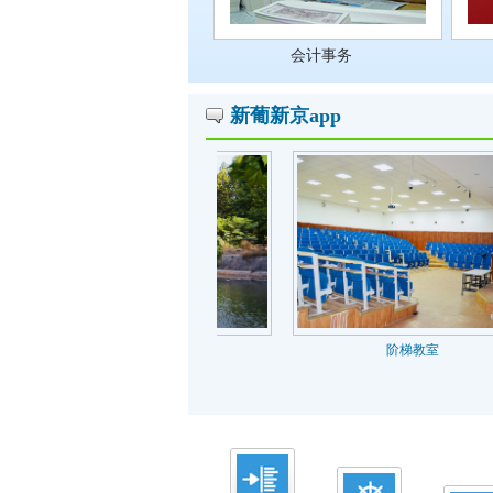
会计事务
新葡新京app
池塘
阶梯教室