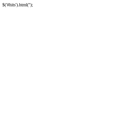
$('#hits').html('');