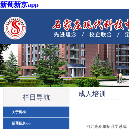
新葡新京app
YSB体育注册欢迎您
成人培训
栏目导航
关于机构
新葡新京app
河北高职单招升学系统