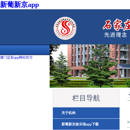
新葡新京app
澳门足彩app网站官方
栏目导航
关于机构
新葡新京娱乐场app下载