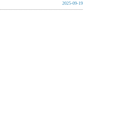
2025-09-19