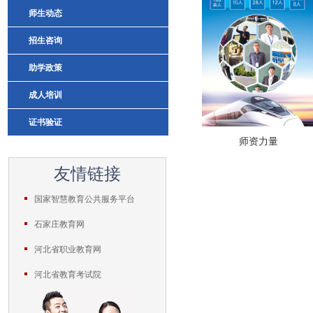
师生动态
招生咨询
助学政策
成人培训
证书验证
师资力量
友情链接
国家智慧教育公共服务平台
石家庄教育网
河北省职业教育网
河北省教育考试院