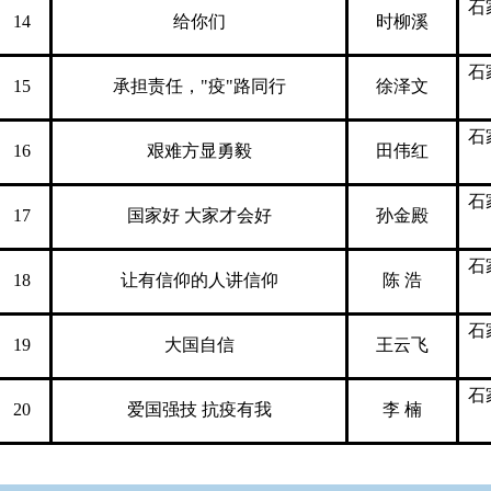
石
14
给你们
时柳溪
石
15
承担责任，"疫"路同行
徐泽文
石
16
艰难方显勇毅
田伟红
石
17
国家好 大家才会好
孙金殿
石
18
让有信仰的人讲信仰
陈 浩
石
19
大国自信
王云飞
石
20
爱国强技 抗疫有我
李 楠