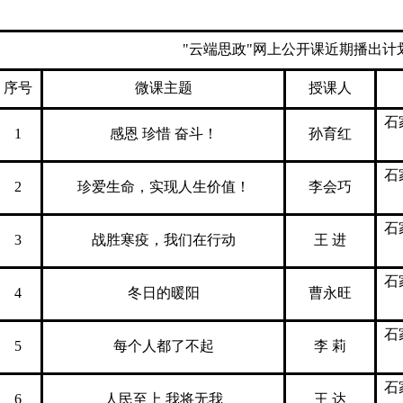
"云端思政"网上公开课近期播出计
序号
微课主题
授课人
石
1
感恩 珍惜 奋斗！
孙育红
石
2
珍爱生命，实现人生价值！
李会巧
石
3
战胜寒疫，我们在行动
王 进
石
4
冬日的暖阳
曹永旺
石
5
每个人都了不起
李 莉
石
6
人民至上 我将无我
王 达