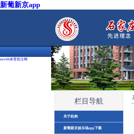
新葡新京app
newbb体育投注网
栏目导航
关于机构
新葡新京娱乐场app下载