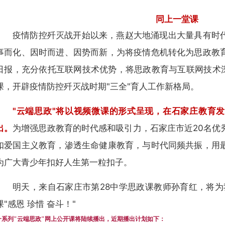
同上一堂课
疫情防控歼灭战开始以来，燕赵大地涌现出大量具有时
事而化、因时而进、因势而新，为将疫情危机转化为思政教
日报，充分依托互联网技术优势，将思政教育与互联网技术深
课，开辟疫情防控歼灭战时期"三全"育人工作新格局。
"云端思政"将以视频微课的形式呈现，在石家庄教育
出。
为增强思政教育的时代感和吸引力，石家庄市近20名优
扣爱国主义教育，渗透生命健康教育，与时代同频共振，用
为广大青少年扣好人生第一粒扣子。
明天，来自石家庄市第28中学思政课教师孙育红，将为
课"感恩 珍惜 奋斗！"
一系列"云端思政"网上公开课将陆续播出，近期播出计划如下：