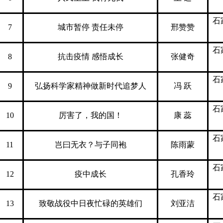
石
7
城市暂停 责任未停
邢赞赞
石
8
抗击疫情 感悟成长
张健奇
石
9
弘扬科学家精神做新时代追梦人
冯 跃
石
10
厉害了，我的国！
康 蕊
石
11
岂曰无衣？与子同袍
陈雨蒙
石
12
疫中成长
孔香玲
石
13
致敬战役中日夜忙碌的英雄们
刘亚洁