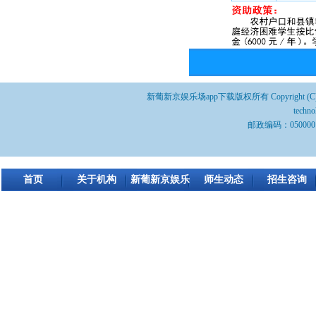
新葡新京娱乐场app下载版权所有 Copyright (C) 2022 Shij
techn
邮政编码：050000 
首页
关于机构
新葡新京娱乐
师生动态
招生咨询
场app下载